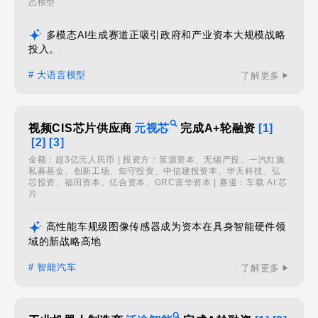
态模型
多模态AI生成赛道正吸引政府和产业资本大规模战略
投入。
# 大语言模型
了解更多
视频CIS芯片供应商
元视芯
完成A+轮融资
[1]
[2]
[3]
金额：超3亿元人民币 | 投资方：策源资本、无锡产投、一汽红旗
私募基金、创新工场、知守投资、中信建投资本、华天科技、弘
芯投资、福田资本、亿合资本、GRC富华资本 | 赛道：车载 AI 芯
片
高性能车规级图像传感器成为资本在具身智能硬件领
域的新战略高地
# 智能汽车
了解更多