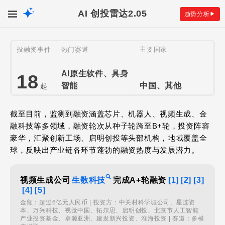
AI 创投雷达
2.05
趋势分析
投融资事件
热门赛道
主要国家
AI原生软件、具身
18
智能
中国、其他
起
截至目前，监测到融资涵盖芯片、机器人、视频生成、金
融科技等多领域，融资轮次从种子轮跨至B+轮，投资阵容
豪华，汇聚创新工场、启明创投等头部机构，地域覆盖全
球，反映出产业链各环节蓬勃的融资热度与发展潜力。
视频生成公司
生数科技
完成A+轮融资
[1]
[2]
[3]
[4]
[5]
金额：超过6亿元人民币 | 投资方：中关村科学城公司、星连资
本、万兴科技、视觉中国、拓尔思、启明创投、北京市人工智能
产业投资基金、卓源亚洲、建发新兴投资、淮海投资 | 赛道：多模