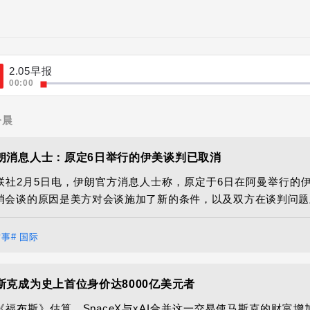
2.05早报
00:00
今晨
朗消息人士：原定6日举行的伊美谈判已取消
联社2月5日电，伊朗官方消息人士称，原定于6日在阿曼举行的
消会谈的原因是美方对会谈施加了新的条件，以及双方在谈判问题
时事
# 国际
斯克成为史上首位身价达8000亿美元者
《福布斯》估算，SpaceX与xAI合并这一交易使马斯克的财富