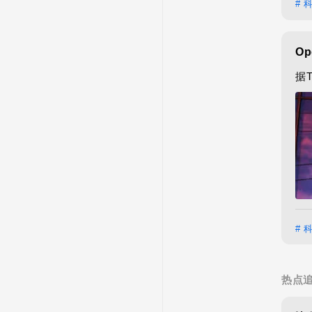
# 
O
据
# 
热点