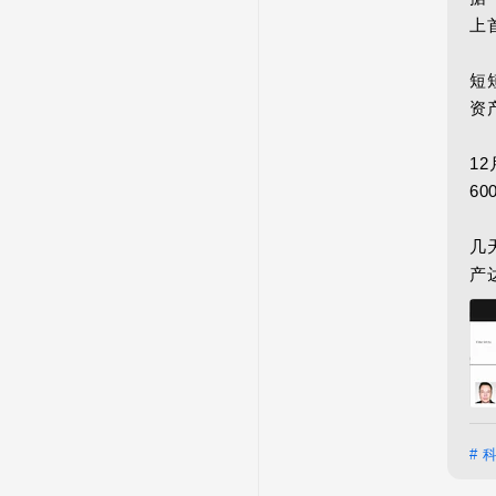
上
短
资
1
60
几
产
# 