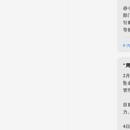
@
部
引
导
# 
“
2
坠
管
目
力
4