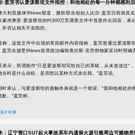
尔·盖茨否认爱泼斯坦文件指控：和他相处的每一分钟都感到
澳大利亚媒体9News报道，微软联合创始人比尔·盖茨日前就其
富豪杰弗里·爱泼斯坦的约300万页调查文件中首度作出回应，表
，并否认相关不实指控。

道称，这批文件中出现的草拟邮件内容指称，盖茨曾通过爱泼斯
，盖茨在接受9News首席政治编辑查尔斯·克劳彻独家采访时明确否
茨表示，所谓邮件“只是爱泼斯坦写给自己的草稿，从未发送过”，
他当时是什么动机，是否想以某种方式攻击我。”盖茨说。

同时承认，与爱泼斯坦的接触本身就是一个错误。“我和他相处的
道歉。”盖茨称。
国际
# 时事
米：辽宁营口SU7起火事故系车内遗留火源引燃周边可燃物所