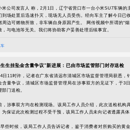
小米公司发言人 称，2月1日，辽宁省营口市一台小米SU7车辆
门到场处置后迅速扑灭，现场无人员受伤。经向车主了解今日已
燃周边可燃物所致，非车辆自身原因产生。 网传视频中所谓的“烟
致，与电池等无关。我们将协助客户妥善处理后续事宜。
汽车
周生生挂坠金含量争议”新进展：已由市场监管部门封存送检
月4日11时许，记者在广东省清远市清城区市场监督管理局获悉，
金含量争议，清城区市场监督管理局在涉事双方的见证下，于3
理部门送检。

前，涉事双方均在检测现场。该局工作人员介绍，此次送检机构
。为保证此次检测过程不受干预，该局工作人员未向记者透露具体
日早些时候，该局工作人员告诉记者，鉴于消费者对所购买的黄