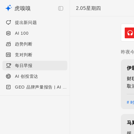
虎嗅嗅
2.05
星期四
提出新问题
AI 100
趋势判断
昨夜
竞对判断
每日早报
伊
AI 创投雷达
财
取
GEO 品牌声量报告 | AI 硬件
# 
马
据