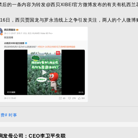
禁后的一条内容为转发@西贝XIBEI官方微博发布的有关有机西兰
月16日，西贝贾国龙与罗永浩线上之争引发关注，两人的个人微博
消费
# 时事
润发母公司：CEO李卫平失联