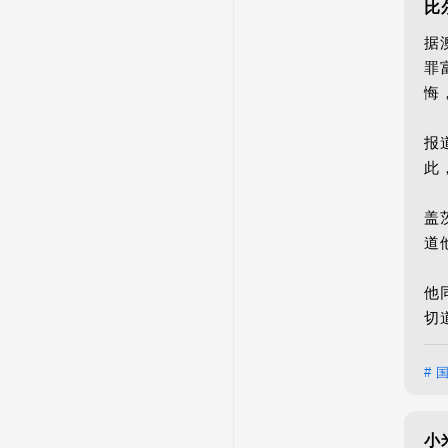
比
据
罪
悔
报
此
盖
道
他
切
# 
小