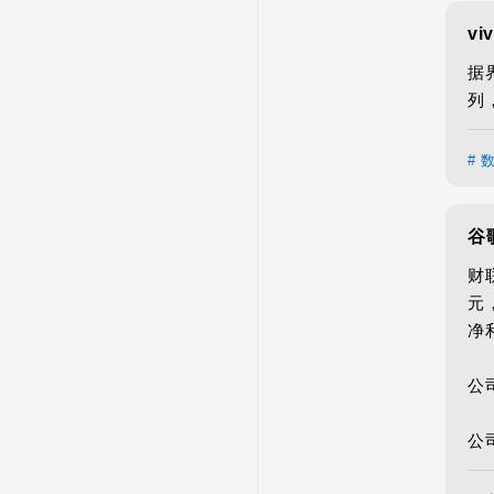
v
据
# 
谷
财
元
净利
公
公