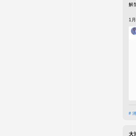
解
1
# 
大