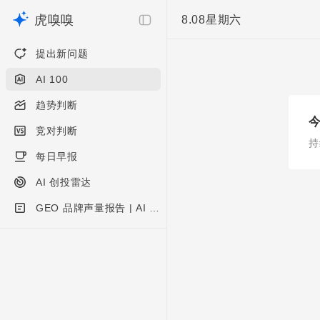
虎嗅嗅
8.08
星期六
提出新问题
AI 100
趋势判断
竞对判断
持
每日早报
AI 创投雷达
GEO 品牌声量报告 | AI 硬件