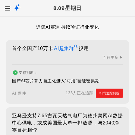
8.09
星期日
追踪AI赛道 持续验证行业变化
首个全国产10万卡
AI超集群
投用
了解更多
支撑判断：
国产AI芯片算力自主化进入“可用”验证密集期
133人正在追踪
AI 硬件
扫码追踪判断
亚马逊支持7.65吉瓦天然气电厂为德州离网AI数据
中心供电，或成美国最大单一排放源，与2040净
零目标相悖