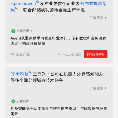
openJiuwen
发布业界首个企业级
分布式蜂群架
构
，联合邮储成功落地金融生产环境
了解更多
支撑判断：
Agent从通用助手向垂直行业深扎，专有数据和业务流程
绑定正构建迁移壁垒
198人正在追踪
AI 原生产品
扫码追踪判断
宇树科技
王兴兴：公司在机器人外界感知能力
等多个细分领域有技术储备
了解更多
支撑判断：
具身智能竞争从本体量产转向世界模型、空间数据与场景
闭环