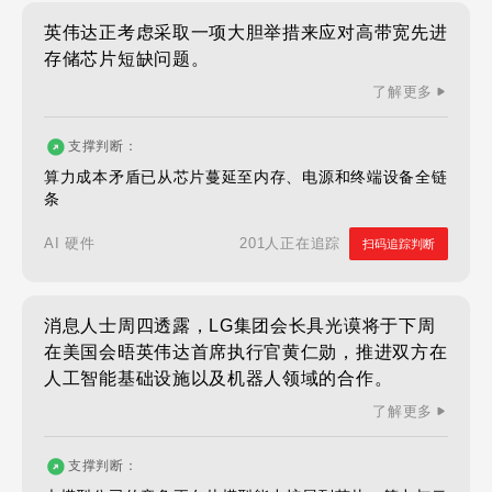
英伟达正考虑采取一项大胆举措来应对高带宽先进
存储芯片短缺问题。
了解更多
支撑判断：
算力成本矛盾已从芯片蔓延至内存、电源和终端设备全链
条
201人正在追踪
AI 硬件
扫码追踪判断
消息人士周四透露，LG集团会长具光谟将于下周
在美国会晤英伟达首席执行官黄仁勋，推进双方在
人工智能基础设施以及机器人领域的合作。
了解更多
支撑判断：