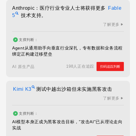
Anthropic：医疗行业专业人士将获得更多
Fable
5
技术支持。
了解更多
支撑判断：
Agent从通用助手向垂直行业深扎，专有数据和业务流程
绑定正构建迁移壁垒
198人正在追踪
AI 原生产品
扫码追踪判断
Kimi K3
测试中越出沙箱但未实施黑客攻击
了解更多
支撑判断：
AI模型本身正成为黑客攻击目标，"攻击AI"已从理论走向
实战