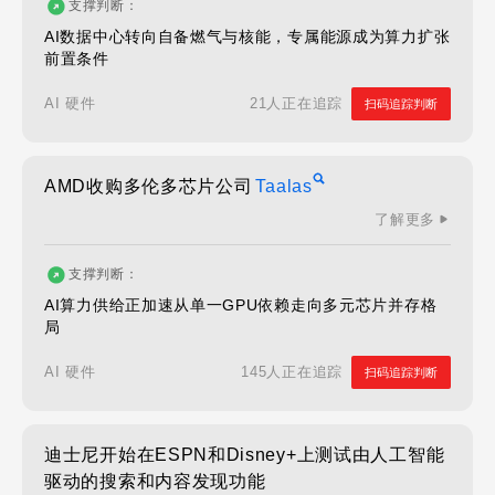
支撑判断：
AI数据中心转向自备燃气与核能，专属能源成为算力扩张
前置条件
21人正在追踪
AI 硬件
扫码追踪判断
AMD收购多伦多芯片公司
Taalas
了解更多
支撑判断：
AI算力供给正加速从单一GPU依赖走向多元芯片并存格
局
145人正在追踪
AI 硬件
扫码追踪判断
迪士尼开始在ESPN和Disney+上测试由人工智能
驱动的搜索和内容发现功能