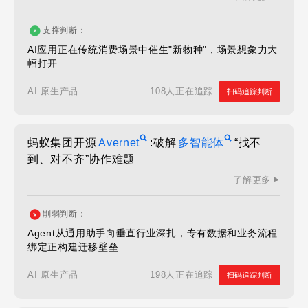
支撑判断：
AI应用正在传统消费场景中催生"新物种"，场景想象力大
幅打开
108人正在追踪
AI 原生产品
扫码追踪判断
蚂蚁集团开源
Avernet
:破解
多智能体
“找不
到、对不齐”协作难题
了解更多
削弱判断：
Agent从通用助手向垂直行业深扎，专有数据和业务流程
绑定正构建迁移壁垒
198人正在追踪
AI 原生产品
扫码追踪判断