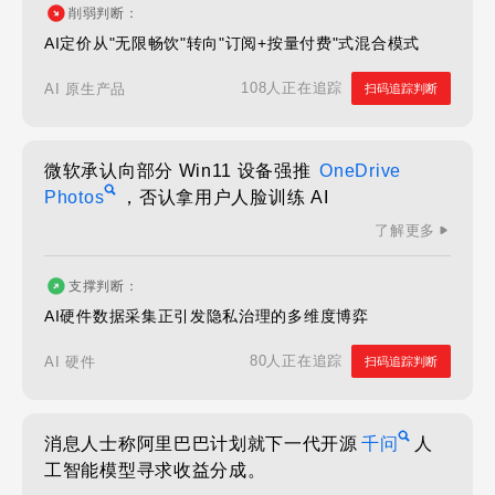
削弱判断：
AI定价从"无限畅饮"转向"订阅+按量付费"式混合模式
108人正在追踪
AI 原生产品
扫码追踪判断
微软承认向部分 Win11 设备强推
OneDrive
Photos
，否认拿用户人脸训练 AI
了解更多
支撑判断：
AI硬件数据采集正引发隐私治理的多维度博弈
80人正在追踪
AI 硬件
扫码追踪判断
消息人士称阿里巴巴计划就下一代开源
千问
人
工智能模型寻求收益分成。