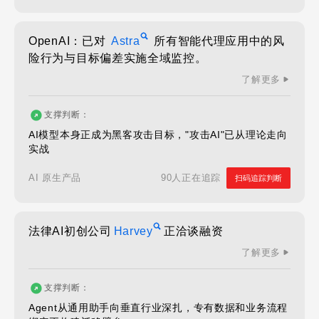
OpenAI：已对
Astra
所有智能代理应用中的风
险行为与目标偏差实施全域监控。
了解更多
支撑判断：
AI模型本身正成为黑客攻击目标，"攻击AI"已从理论走向
实战
90人正在追踪
AI 原生产品
扫码追踪判断
法律AI初创公司
Harvey
正洽谈融资
了解更多
支撑判断：
Agent从通用助手向垂直行业深扎，专有数据和业务流程