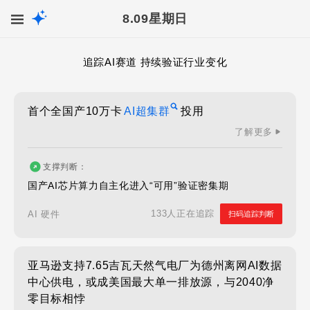
8.09
星期日
追踪AI赛道 持续验证行业变化
首个全国产10万卡
AI超集群
投用
了解更多
支撑判断：
国产AI芯片算力自主化进入“可用”验证密集期
133人正在追踪
AI 硬件
扫码追踪判断
亚马逊支持7.65吉瓦天然气电厂为德州离网AI数据
中心供电，或成美国最大单一排放源，与2040净
零目标相悖