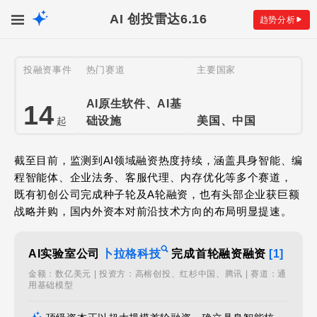
AI 创投雷达
6.16
趋势分析
投融资事件
热门赛道
主要国家
AI原生软件、AI基
14
础设施
美国、中国
起
截至目前，监测到AI领域融资热度持续，涵盖具身智能、编
程智能体、企业法务、客服代理、内存优化等多个赛道，
既有初创公司完成种子轮及A轮融资，也有头部企业获巨额
战略并购，国内外资本对前沿技术方向的布局明显提速。
AI实验室公司
卜拉格科技
完成首轮融资融资
[1]
金额：数亿美元 | 投资方：高榕创投、红杉中国、腾讯 | 赛道：通
用基础模型