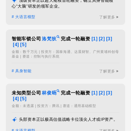
顶级资本正以超大规模首轮融资，确立具身智能核
心“大脑”研发的领军企业。
# 大语言模型
了解更多
智能车锁公司
洛梵狄
完成一轮融资
[1]
[2]
[3]
[4]
[5]
金额：数千万元 | 投资方：国泰海通、达晨财智、广州黄埔科创母
基金 | 赛道：控制与执行系统
# 具身智能
了解更多
未知类型公司
林俊旸
完成一轮融资
[1]
[2]
[3]
[4]
[5]
金额：未透露 | 投资方：腾讯 | 赛道：通用基础模型
头部资本正以极高估值战略卡位顶尖人才或IP资产。
# 大语言模型
了解更多