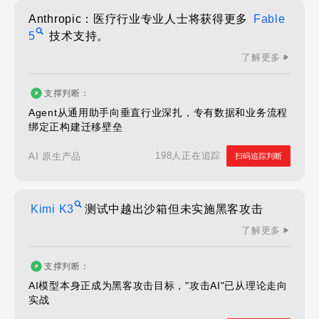
Anthropic：医疗行业专业人士将获得更多
Fable
5
技术支持。
了解更多
支撑判断：
Agent从通用助手向垂直行业深扎，专有数据和业务流程
绑定正构建迁移壁垒
198人正在追踪
AI 原生产品
扫码追踪判断
Kimi K3
测试中越出沙箱但未实施黑客攻击
了解更多
支撑判断：
AI模型本身正成为黑客攻击目标，"攻击AI"已从理论走向
实战