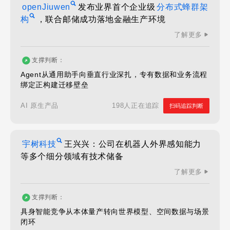
openJiuwen
发布业界首个企业级
分布式蜂群架
构
，联合邮储成功落地金融生产环境
了解更多
支撑判断：
Agent从通用助手向垂直行业深扎，专有数据和业务流程
绑定正构建迁移壁垒
198人正在追踪
AI 原生产品
扫码追踪判断
宇树科技
王兴兴：公司在机器人外界感知能力
等多个细分领域有技术储备
了解更多
支撑判断：
具身智能竞争从本体量产转向世界模型、空间数据与场景
闭环