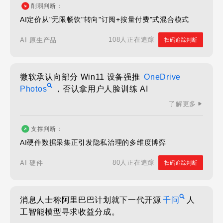
削弱判断：
AI定价从"无限畅饮"转向"订阅+按量付费"式混合模式
108人正在追踪
AI 原生产品
扫码追踪判断
微软承认向部分 Win11 设备强推
OneDrive
Photos
，否认拿用户人脸训练 AI
了解更多
支撑判断：
AI硬件数据采集正引发隐私治理的多维度博弈
80人正在追踪
AI 硬件
扫码追踪判断
消息人士称阿里巴巴计划就下一代开源
千问
人
工智能模型寻求收益分成。