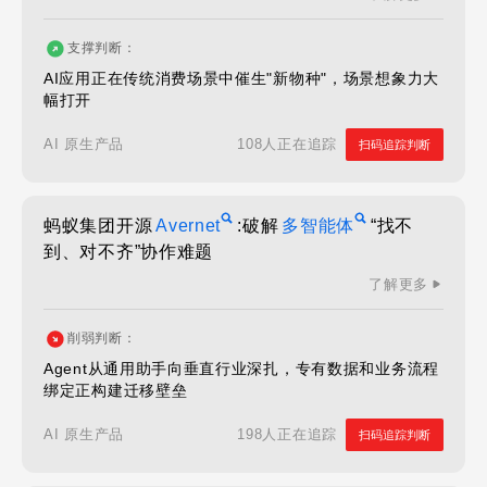
支撑判断：
AI应用正在传统消费场景中催生"新物种"，场景想象力大
幅打开
108人正在追踪
AI 原生产品
扫码追踪判断
蚂蚁集团开源
Avernet
:破解
多智能体
“找不
到、对不齐”协作难题
了解更多
削弱判断：
Agent从通用助手向垂直行业深扎，专有数据和业务流程
绑定正构建迁移壁垒
198人正在追踪
AI 原生产品
扫码追踪判断