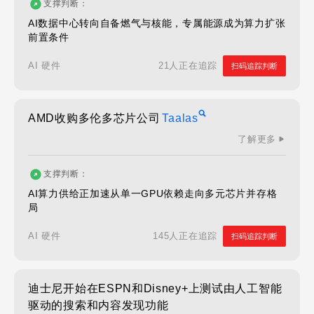
支撑判断：
AI数据中心转向自备燃气与核能，专属能源成为算力扩张
前置条件
21人正在追踪
AI 硬件
扫码追踪判断
AMD收购多伦多芯片公司
Taalas
了解更多
支撑判断：
AI算力供给正加速从单一GPU依赖走向多元芯片并存格
局
145人正在追踪
AI 硬件
扫码追踪判断
迪士尼开始在ESPN和Disney+上测试由人工智能
驱动的搜索和内容发现功能