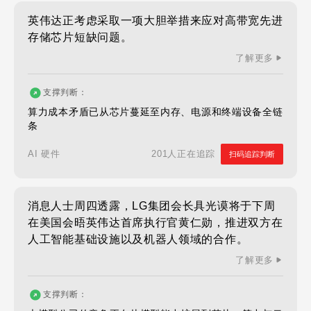
英伟达正考虑采取一项大胆举措来应对高带宽先进
存储芯片短缺问题。
了解更多
支撑判断：
算力成本矛盾已从芯片蔓延至内存、电源和终端设备全链
条
201人正在追踪
AI 硬件
扫码追踪判断
消息人士周四透露，LG集团会长具光谟将于下周
在美国会晤英伟达首席执行官黄仁勋，推进双方在
人工智能基础设施以及机器人领域的合作。
了解更多
支撑判断：